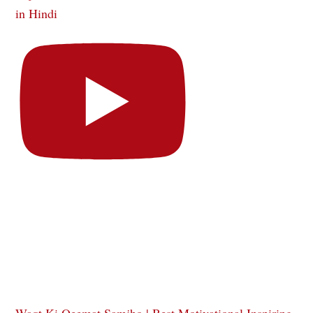
in Hindi
Waqt Ki Qeemat Samjho | Best Motivational Inspiring