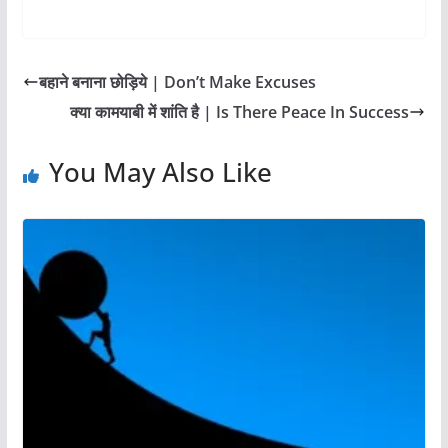
b
A
क्या कामयाबी में शांति है | Is There Peace In Success
o
p
o
p
You May Also Like
k
ज़िंदगी में संघर्ष क्यों ज़रूरी है? | Why Is