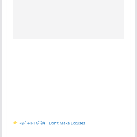
बहाने बनाना छोड़िये | Don’t Make Excuses
डेली रूटीन
1. सबसे पहले आप अपने माइंड और बॉडी को रिचार्ज करने के लिए
हर रोज़ सुबह सवेरे उठने की आदत डालें।